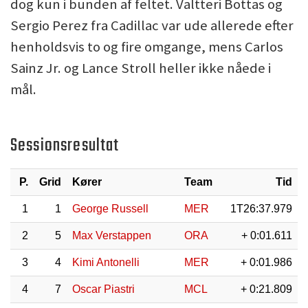
dog kun i bunden af feltet. Valtteri Bottas og
Sergio Perez fra Cadillac var ude allerede efter
henholdsvis to og fire omgange, mens Carlos
Sainz Jr. og Lance Stroll heller ikke nåede i
mål.
Sessionsresultat
P.
Grid
Kører
Team
Tid
1
1
George Russell
MER
1T26:37.979
2
5
Max Verstappen
ORA
+ 0:01.611
3
4
Kimi Antonelli
MER
+ 0:01.986
4
7
Oscar Piastri
MCL
+ 0:21.809