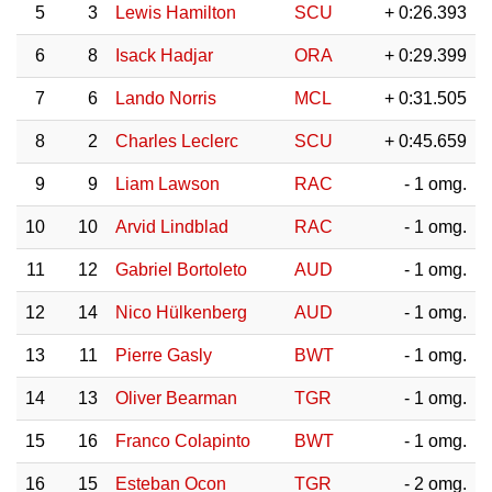
5
3
Lewis Hamilton
SCU
+ 0:26.393
6
8
Isack Hadjar
ORA
+ 0:29.399
7
6
Lando Norris
MCL
+ 0:31.505
8
2
Charles Leclerc
SCU
+ 0:45.659
9
9
Liam Lawson
RAC
- 1 omg.
10
10
Arvid Lindblad
RAC
- 1 omg.
11
12
Gabriel Bortoleto
AUD
- 1 omg.
12
14
Nico Hülkenberg
AUD
- 1 omg.
13
11
Pierre Gasly
BWT
- 1 omg.
14
13
Oliver Bearman
TGR
- 1 omg.
15
16
Franco Colapinto
BWT
- 1 omg.
16
15
Esteban Ocon
TGR
- 2 omg.