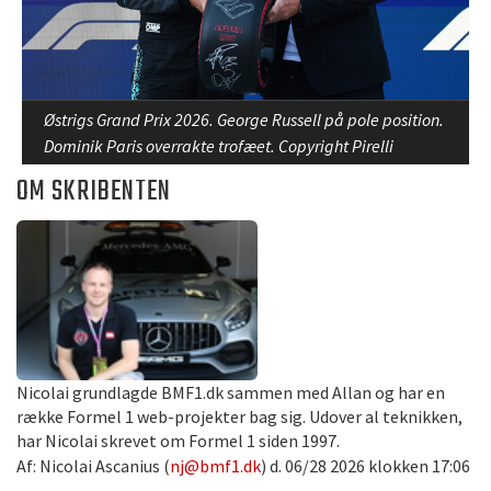
Østrigs Grand Prix 2026. George Russell på pole position.
Dominik Paris overrakte trofæet. Copyright Pirelli
OM SKRIBENTEN
Nicolai grundlagde BMF1.dk sammen med Allan og har en
række Formel 1 web-projekter bag sig. Udover al teknikken,
har Nicolai skrevet om Formel 1 siden 1997.
Af: Nicolai Ascanius (
nj@bmf1.dk
) d. 06/28 2026 klokken 17:06