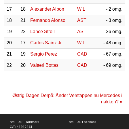
17
18
Alexander Albon
WIL
- 2 omg.
18
21
Fernando Alonso
AST
- 3 omg.
19
22
Lance Stroll
AST
- 26 omg.
20
17
Carlos Sainz Jr.
WIL
- 48 omg.
21
19
Sergio Perez
CAD
- 67 omg.
22
20
Valtteri Bottas
CAD
- 69 omg.
Østrig Dagen Derpå: Ånder Verstappen nu Mercedes i
nakken? »
BMF1.dk - Danmark
BMF1.dk Facebook
CVR: 44 94 24 61