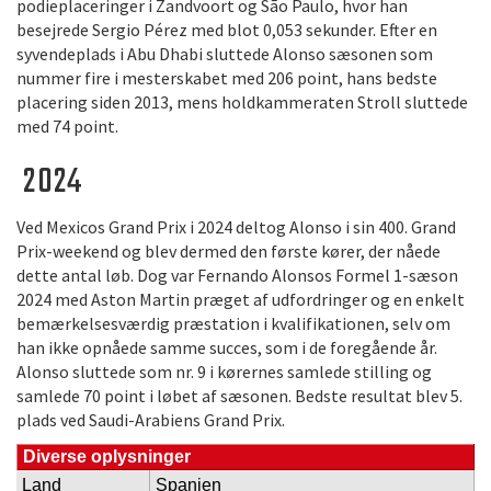
podieplaceringer i Zandvoort og São Paulo, hvor han
besejrede Sergio Pérez med blot 0,053 sekunder. Efter en
syvendeplads i Abu Dhabi sluttede Alonso sæsonen som
nummer fire i mesterskabet med 206 point, hans bedste
placering siden 2013, mens holdkammeraten Stroll sluttede
med 74 point.
2024
Ved Mexicos Grand Prix i 2024 deltog Alonso i sin 400. Grand
Prix-weekend og blev dermed den første kører, der nåede
dette antal løb. Dog var Fernando Alonsos Formel 1-sæson
2024 med Aston Martin præget af udfordringer og en enkelt
bemærkelsesværdig præstation i kvalifikationen, selv om
han ikke opnåede samme succes, som i de foregående år.
Alonso sluttede som nr. 9 i kørernes samlede stilling og
samlede 70 point i løbet af sæsonen. Bedste resultat blev 5.
plads ved Saudi-Arabiens Grand Prix.
Diverse oplysninger
Land
Spanien