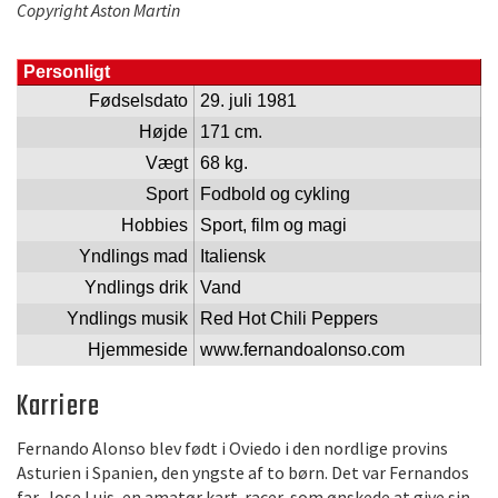
Copyright Aston Martin
Personligt
Fødselsdato
29. juli 1981
Højde
171 cm.
Vægt
68 kg.
Sport
Fodbold og cykling
Hobbies
Sport, film og magi
Yndlings mad
Italiensk
Yndlings drik
Vand
Yndlings musik
Red Hot Chili Peppers
Hjemmeside
www.fernandoalonso.com
Karriere
Fernando Alonso blev født i Oviedo i den nordlige provins
Asturien i Spanien, den yngste af to børn. Det var Fernandos
far, Jose Luis, en amatør kart-racer, som ønskede at give sin