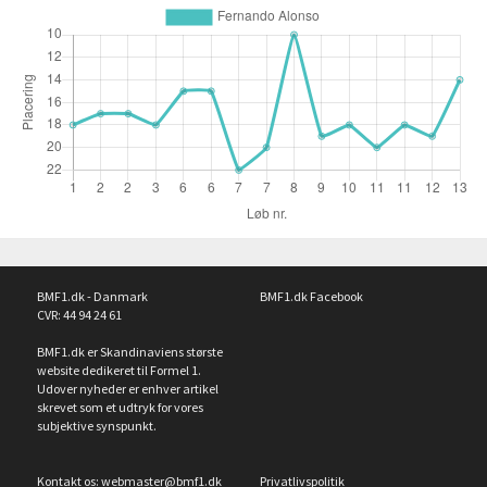
BMF1.dk - Danmark
BMF1.dk Facebook
CVR: 44 94 24 61
BMF1.dk er Skandinaviens største
website dedikeret til Formel 1.
Udover nyheder er enhver artikel
skrevet som et udtryk for vores
subjektive synspunkt.
Kontakt os:
webmaster@bmf1.dk
Privatlivspolitik