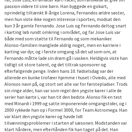
passion videre til sine børn. Han byggede en gokart,
oprindelig tiltænkt 8-årige Lorena, Fernandos ældre søster,
men hun viste ikke nogen interesse i sporten, modsat den
kun 3 år gamle Fernando. Jose Luis og Fernando deltog snart
i karting løb rundt omkring i området, og far Jose Luis var
både med som støtte til Fernando og som mekaniker.
Alonso-familien manglede aldrig noget, men en karriere i
karting var dyr, og i første omgang så det ud som om, at
Fernando måtte lade sin drøm gå i vasken. Heldigvis viste han
tidligt sit store talent, og det tiltrak sponsorer og
efterfølgende penge. Inden hans 10. fødselsdag var der
allerede en bunke trofæer hjemme i huset i Oviedo, alle med
Alonsos navn på, og stort set alle var for førstepladser. Trods
sin ringe alder, han var som regel den yngste kører i alle de
serier han kørte i, var han tit den bedste. Alonso fik en test
med Minardi i 1999 og satte imponerende omgangstider, og i
2000 rykkede han op i Formel 3000, for Team Astromega. Han
var klart den yngste kører og havde lidt
tilvænningsproblemer i starten af sæsonen. Modstanden var
klart hårdere, men efterhånden fik han taget på det. Han