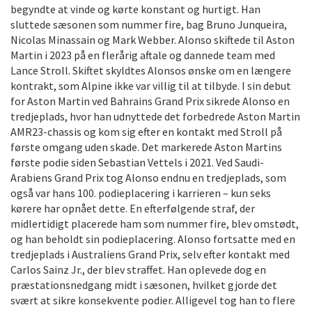
begyndte at vinde og kørte konstant og hurtigt. Han
sluttede sæsonen som nummer fire, bag Bruno Junqueira,
Nicolas Minassain og Mark Webber. Alonso skiftede til Aston
Martin i 2023 på en flerårig aftale og dannede team med
Lance Stroll. Skiftet skyldtes Alonsos ønske om en længere
kontrakt, som Alpine ikke var villig til at tilbyde. I sin debut
for Aston Martin ved Bahrains Grand Prix sikrede Alonso en
tredjeplads, hvor han udnyttede det forbedrede Aston Martin
AMR23-chassis og kom sig efter en kontakt med Stroll på
første omgang uden skade. Det markerede Aston Martins
første podie siden Sebastian Vettels i 2021. Ved Saudi-
Arabiens Grand Prix tog Alonso endnu en tredjeplads, som
også var hans 100. podieplacering i karrieren – kun seks
kørere har opnået dette. En efterfølgende straf, der
midlertidigt placerede ham som nummer fire, blev omstødt,
og han beholdt sin podieplacering. Alonso fortsatte med en
tredjeplads i Australiens Grand Prix, selv efter kontakt med
Carlos Sainz Jr., der blev straffet. Han oplevede dog en
præstationsnedgang midt i sæsonen, hvilket gjorde det
svært at sikre konsekvente podier. Alligevel tog han to flere