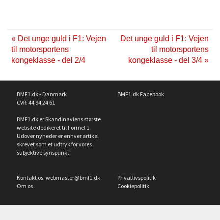
« Det unge guld i F1: Vejen
Det unge guld i F1: Vejen
til motorsportens
til motorsportens
kongeklasse - del 2/4
kongeklasse - del 3/4 »
BMF1.dk - Danmark
BMF1.dk Facebook
CVR: 44 94 24 61
BMF1.dk er Skandinaviens største
website dedikeret til Formel 1.
Udover nyheder er enhver artikel
skrevet som et udtryk for vores
subjektive synspunkt.
Kontakt os:
webmaster@bmf1.dk
Privatlivspolitik
Om os
Cookiepolitik