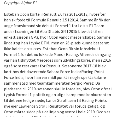
Copyright Alpine F1
Esteban Ocon kørte i Renault 2.0 fra 2012-2013, hvorefter
han skiftede til Formula Renault 3.5 i 2014. Samme år fik den
unge franskmand sin debut i Formel 1 for Lotus F1 Team
under træningen til Abu Dhabis GP. I 2015 blev det til en
enkelt sæson i GP3, hvor Ocon vandt mesterskabet. Samme
år deltog han i tyske DTM, men en 26-plads kunne bestemt
ikke kaldes en succes. Esteban Ocon fik sin løbsdebut i
Formel 1 for det nu lukkede Manor Racing. Allerede dengang
var han tilknyttet Mercedes som udviklingskører, men i 2016
også som testkører for Renault. Sæsonerne 2017-18 blev
kørt hos det daværende Sahara Force India/Racing Point
Force India, hvor han var midtpunkt i nogle spektakulære
sammenstød med teamkammeraten Sergio Perez. Da
pladserne til 2019-sæsonen skulle fordeles, blev Ocon ofret i
typisk Formel 1-politik og en ulige kamp mod konkurrenten
til det ene ledige sæde, Lance Stroll, søn til Racing Points
nye ejer Lawrence Stroll. Resultatet var forudsigeligt, og
Ocon måtte sidde på sidelinjen og vente i hele 2019. Ocon er