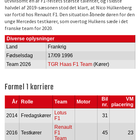
utvivlsomt en af F1-feltets største talenter, og i sidste
halvdel af 2019-sæsonen stod det klart, at Nico Hülkenberg
var fortid hos Renault F1. Den situation åbnede døren for den
unge Mercedes testkører, som overtog Hulkens sæde i det
franske team for 2020.
Diverse oplysninger
Land
Frankrig
Fødselsdag
17/09 1996
Team 2026
TGR Haas F1 Team
(Kører)
Formel 1 karriere
Bil
VM
År
Rolle
Team
Motor
nr.
placering
Lotus
2014
Fredagskører
31
F1
Renault
2016
Testkører
F1
45
23
Team