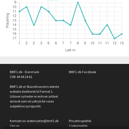
BMF1.dk - Danmark
BMF1.dk Facebook
CVR: 44 94 24 61
BMF1.dk er Skandinaviens største
website dedikeret til Formel 1.
Udover nyheder er enhver artikel
skrevet som et udtryk for vores
subjektive synspunkt.
Kontakt os:
webmaster@bmf1.dk
Privatlivspolitik
Om os
Cookiepolitik