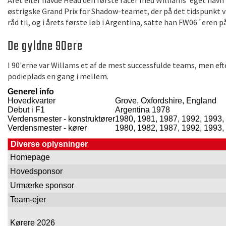
Året efter havde Head den første racer med Williams' eget navn
østrigske Grand Prix for Shadow-teamet, der på det tidspunkt va
råd til, og i årets første løb i Argentina, satte han FW06´eren 
De gyldne 90ere
I 90'erne var Willams et af de mest successfulde teams, men eft
podieplads en gang i mellem.
Generel info
Hovedkvarter
Grove, Oxfordshire, England
Debut i F1
Argentina 1978
Verdensmester - konstruktører
1980, 1981, 1987, 1992, 1993,
Verdensmester - kører
1980, 1982, 1987, 1992, 1993,
Diverse oplysninger
Homepage
Hovedsponsor
Urmærke sponsor
Team-ejer
Kørere 2026