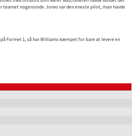
n Jones med ombord som kører. Australieren havde vundet det
 for teamet nogensinde. Jones var den eneste pilot, man havde
 på Formel 1, så har Williams kæmpet for bare at levere en