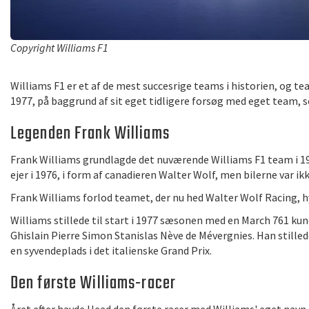
Copyright Williams F1
Williams F1 er et af de mest succesrige teams i historien, og 
1977, på baggrund af sit eget tidligere forsøg med eget team, s
Legenden Frank Williams
Frank Williams grundlagde det nuværende Williams F1 team i 197
ejer i 1976, i form af canadieren Walter Wolf, men bilerne var i
Frank Williams forlod teamet, der nu hed Walter Wolf Racing, hy
Williams stillede til start i 1977 sæsonen med en March 761 kunde
Ghislain Pierre Simon Stanislas Nève de Mévergnies. Han stillede 
en syvendeplads i det italienske Grand Prix.
Den første Williams-racer