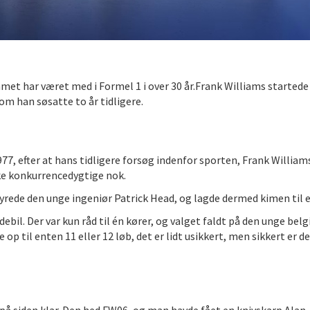
teamet har været med i Formel 1 i over 30 år.Frank Williams start
om han søsatte to år tidligere.
7, efter at hans tidligere forsøg indenfor sporten, Frank William
kke konkurrencedygtige nok.
rede den unge ingeniør Patrick Head, og lagde dermed kimen til et
bil. Der var kun råd til én kører, og valget faldt på den unge belg
op til enten 11 eller 12 løb, det er lidt usikkert, men sikkert er d