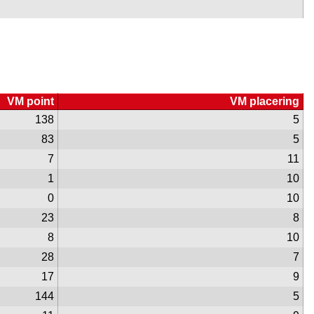
VM point
VM placering
138
5
83
5
7
11
1
10
0
10
23
8
8
10
28
7
17
9
144
5