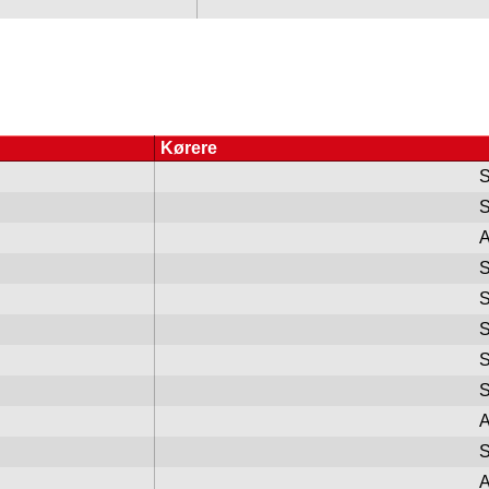
Kørere
S
S
A
S
S
S
S
S
A
S
A