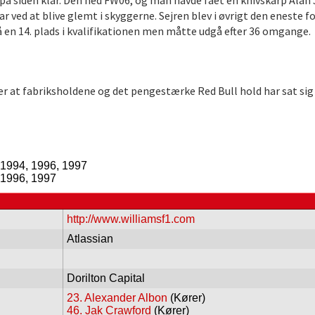
 på siden klar. Den hed FW06, og man havde fået en knivskarp Ala
r ved at blive glemt i skyggerne. Sejren blev i øvrigt den eneste
på en 14. plads i kvalifikationen men måtte udgå efter 36 omgange.
er at fabriksholdene og det pengestærke Red Bull hold har sat sig
 1994, 1996, 1997
 1996, 1997
http://www.williamsf1.com
Atlassian
Dorilton Capital
23. Alexander Albon
(Kører)
46. Jak Crawford
(Kører)