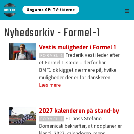
Ungarns GP: TV-tiderne
Nyhedsarkiv - Formel-1
Vestis muligheder i Formel 1
Frederik Vesti leder efter
FORMEL-1
et Formel 1-sæde – derfor har
BMF1.dk kigget nærmere på, hvilke
muligheder der er for danskeren.
Læs mere
2027 kalenderen på stand-by
F1-boss Stefano
FORMEL-1
Domenicali bekræfter, at nødplaner er
klar til 2027-kalenderen, mens