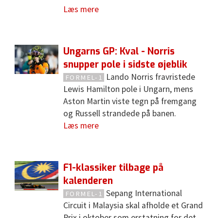
Læs mere
Ungarns GP: Kval - Norris
snupper pole i sidste øjeblik
Lando Norris fravristede
FORMEL-1
Lewis Hamilton pole i Ungarn, mens
Aston Martin viste tegn på fremgang
og Russell strandede på banen.
Læs mere
F1-klassiker tilbage på
kalenderen
Sepang International
FORMEL-1
Circuit i Malaysia skal afholde et Grand
Prix i oktober som erstatning for det