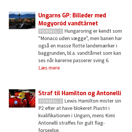
Ungarns GP: Billeder med
Mogyoród vandtårnet
Hungaroring er kendt som
FORMEL-1
"Monaco uden vægge", men banen har
også en masse flotte landemærker i
baggrunden, bl.a. vandtårnet som kan
ses når kørerne passerer sving 6.
Læs mere
Straf til Hamilton og Antonelli
Lewis Hamilton mister sin
FORMEL-1
P2 efter at have blokeret Piastri i
kvalifikationen i Ungarn, mens Kimi
Antonelli straffes for gult flag-
forseelse.