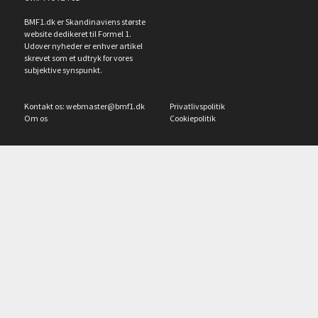
BMF1.dk er Skandinaviens største
website dedikeret til Formel 1.
Udover nyheder er enhver artikel
skrevet som et udtryk for vores
subjektive synspunkt.
Kontakt os:
webmaster@bmf1.dk
Privatlivspolitik
Om os
Cookiepolitik