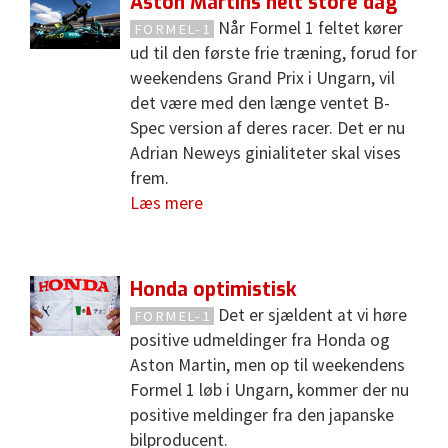
Aston Martins helt store dag
Når Formel 1 feltet kører
FORMEL-1
ud til den første frie træning, forud for
weekendens Grand Prix i Ungarn, vil
det være med den længe ventet B-
Spec version af deres racer. Det er nu
Adrian Neweys ginialiteter skal vises
frem.
Læs mere
Honda optimistisk
Det er sjældent at vi høre
FORMEL-1
positive udmeldinger fra Honda og
Aston Martin, men op til weekendens
Formel 1 løb i Ungarn, kommer der nu
positive meldinger fra den japanske
bilproducent.