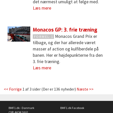
det nærmest umuligt at følge med.
Læs mere
Monacos GP: 3. frie træning
Monacos Grand Prix er
FORMEL-1
tilbage, og der har allerede været
masser af action og kulfiberdele på
banen. Her er højdepunkterne fra den
3. frie træning.
Læs mere
<< Forrige
1 af 3 sider (Der er 136 nyheder)
Næste >>
BMF1.dk - Danmark
BMF1.dk Facebook
CVR: 44 94 24 61