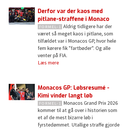
Derfor var der kaos med
pitlane-straffene i Monaco
Aldrig tidligere har der
FORMEL-1
været så meget kaos i pitlane, som
tilfældet var i Monacos GP, hvor hele
fem kørere fik "fartbøder". Og alle
venter på FIA.
Læs mere
Monacos GP: Løbsresumé -
Kimi vinder langt løb
Monacos Grand Prix 2026
FORMEL-1
kommer til at gå over i historien som
et af de mest bizarre løb i
fyrstedømmet. Utallige straffe gjorde