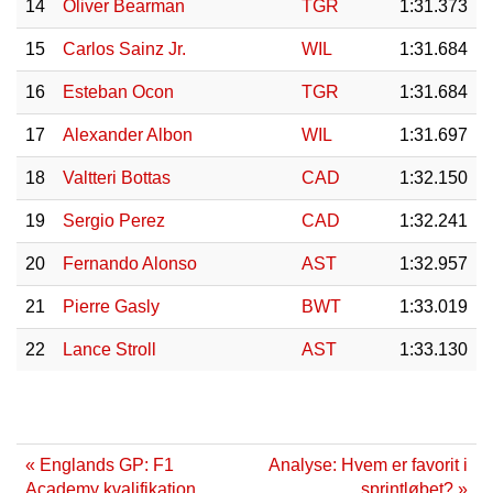
14
Oliver Bearman
TGR
1:31.373
15
Carlos Sainz Jr.
WIL
1:31.684
16
Esteban Ocon
TGR
1:31.684
17
Alexander Albon
WIL
1:31.697
18
Valtteri Bottas
CAD
1:32.150
19
Sergio Perez
CAD
1:32.241
20
Fernando Alonso
AST
1:32.957
21
Pierre Gasly
BWT
1:33.019
22
Lance Stroll
AST
1:33.130
« Englands GP: F1
Analyse: Hvem er favorit i
Academy kvalifikation
sprintløbet? »