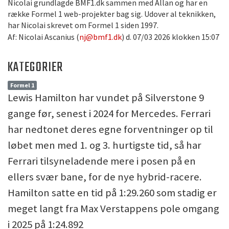
Nicolai grundlagde BMF1.dk sammen med Allan og har en
række Formel 1 web-projekter bag sig. Udover al teknikken,
har Nicolai skrevet om Formel 1 siden 1997.
Af: Nicolai Ascanius (
nj@bmf1.dk
) d. 07/03 2026 klokken 15:07
KATEGORIER
Formel 1
Lewis Hamilton har vundet på Silverstone 9
gange før, senest i 2024 for Mercedes. Ferrari
har nedtonet deres egne forventninger op til
løbet men med 1. og 3. hurtigste tid, så har
Ferrari tilsyneladende mere i posen på en
ellers svær bane, for de nye hybrid-racere.
Hamilton satte en tid på 1:29.260 som stadig er
meget langt fra Max Verstappens pole omgang
i 2025 på 1:24.892