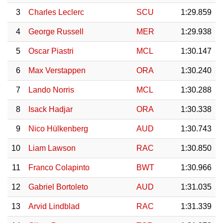
3
Charles Leclerc
SCU
1:29.859
4
George Russell
MER
1:29.938
5
Oscar Piastri
MCL
1:30.147
6
Max Verstappen
ORA
1:30.240
7
Lando Norris
MCL
1:30.288
8
Isack Hadjar
ORA
1:30.338
9
Nico Hülkenberg
AUD
1:30.743
10
Liam Lawson
RAC
1:30.850
11
Franco Colapinto
BWT
1:30.966
12
Gabriel Bortoleto
AUD
1:31.035
13
Arvid Lindblad
RAC
1:31.339