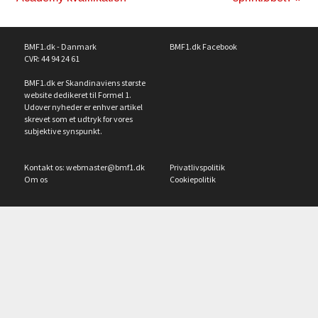
BMF1.dk - Danmark
BMF1.dk Facebook
CVR: 44 94 24 61
BMF1.dk er Skandinaviens største
website dedikeret til Formel 1.
Udover nyheder er enhver artikel
skrevet som et udtryk for vores
subjektive synspunkt.
Kontakt os:
webmaster@bmf1.dk
Privatlivspolitik
Om os
Cookiepolitik