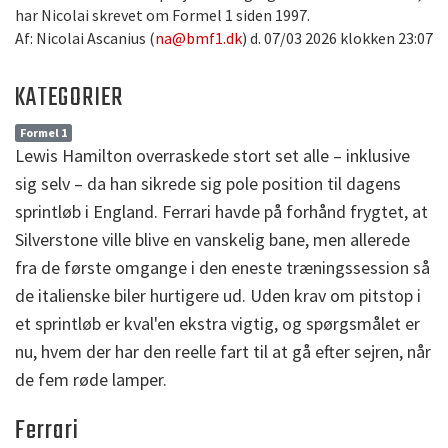
har Nicolai skrevet om Formel 1 siden 1997.
Af: Nicolai Ascanius (
na@bmf1.dk
) d. 07/03 2026 klokken 23:07
KATEGORIER
Formel 1
Lewis Hamilton overraskede stort set alle – inklusive
sig selv – da han sikrede sig pole position til dagens
sprintløb i England. Ferrari havde på forhånd frygtet, at
Silverstone ville blive en vanskelig bane, men allerede
fra de første omgange i den eneste træningssession så
de italienske biler hurtigere ud. Uden krav om pitstop i
et sprintløb er kval'en ekstra vigtig, og spørgsmålet er
nu, hvem der har den reelle fart til at gå efter sejren, når
de fem røde lamper.
Ferrari