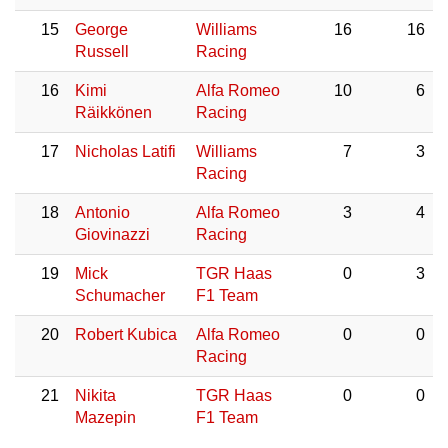
15
George
Williams
16
16
Russell
Racing
16
Kimi
Alfa Romeo
10
6
Räikkönen
Racing
17
Nicholas Latifi
Williams
7
3
Racing
18
Antonio
Alfa Romeo
3
4
Giovinazzi
Racing
19
Mick
TGR Haas
0
3
Schumacher
F1 Team
20
Robert Kubica
Alfa Romeo
0
0
Racing
21
Nikita
TGR Haas
0
0
Mazepin
F1 Team