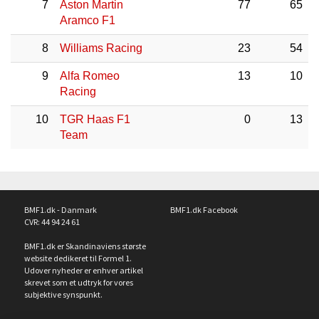
7
Aston Martin
77
65
Aramco F1
8
Williams Racing
23
54
9
Alfa Romeo
13
10
Racing
10
TGR Haas F1
0
13
Team
BMF1.dk - Danmark
BMF1.dk Facebook
CVR: 44 94 24 61
BMF1.dk er Skandinaviens største
website dedikeret til Formel 1.
Udover nyheder er enhver artikel
skrevet som et udtryk for vores
subjektive synspunkt.