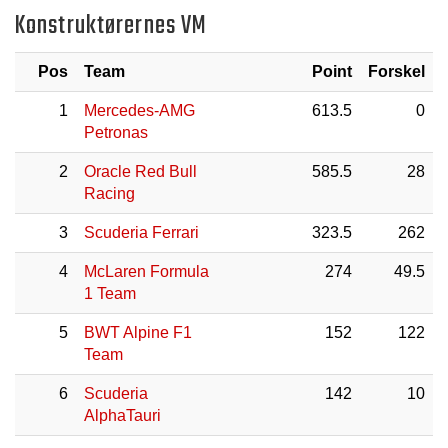
Konstruktørernes VM
Pos
Team
Point
Forskel
1
Mercedes-AMG
613.5
0
Petronas
2
Oracle Red Bull
585.5
28
Racing
3
Scuderia Ferrari
323.5
262
4
McLaren Formula
274
49.5
1 Team
5
BWT Alpine F1
152
122
Team
6
Scuderia
142
10
AlphaTauri