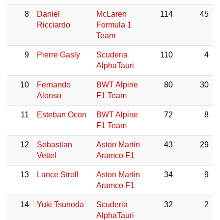
8
Daniel
McLaren
114
45
Ricciardo
Formula 1
Team
9
Pierre Gasly
Scuderia
110
4
AlphaTauri
10
Fernando
BWT Alpine
80
30
Alonso
F1 Team
11
Esteban Ocon
BWT Alpine
72
8
F1 Team
12
Sebastian
Aston Martin
43
29
Vettel
Aramco F1
13
Lance Stroll
Aston Martin
34
9
Aramco F1
14
Yuki Tsunoda
Scuderia
32
2
AlphaTauri