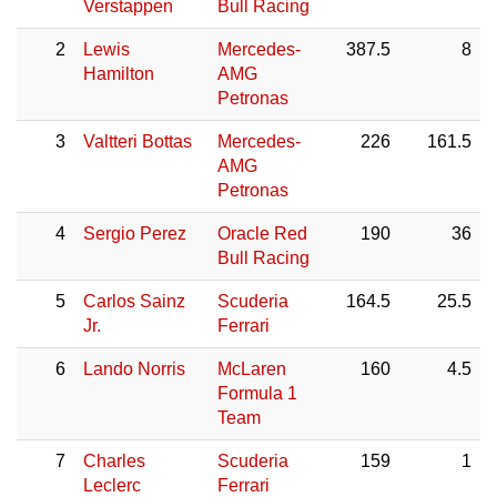
Verstappen
Bull Racing
2
Lewis
Mercedes-
387.5
8
Hamilton
AMG
Petronas
3
Valtteri Bottas
Mercedes-
226
161.5
AMG
Petronas
4
Sergio Perez
Oracle Red
190
36
Bull Racing
5
Carlos Sainz
Scuderia
164.5
25.5
Jr.
Ferrari
6
Lando Norris
McLaren
160
4.5
Formula 1
Team
7
Charles
Scuderia
159
1
Leclerc
Ferrari