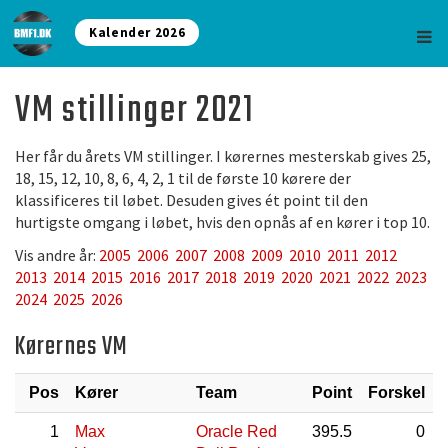
Kalender 2026
VM stillinger 2021
Her får du årets VM stillinger. I kørernes mesterskab gives 25,
18, 15, 12, 10, 8, 6, 4, 2, 1 til de første 10 kørere der
klassificeres til løbet. Desuden gives ét point til den
hurtigste omgang i løbet, hvis den opnås af en kører i top 10.
Vis andre år:
2005
2006
2007
2008
2009
2010
2011
2012
2013
2014
2015
2016
2017
2018
2019
2020
2021
2022
2023
2024
2025
2026
Kørernes VM
Pos
Kører
Team
Point
Forskel
1
Max
Oracle Red
395.5
0