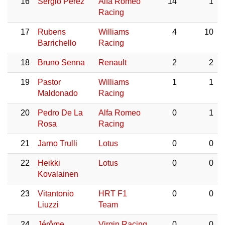
16
Sergio Perez
Alfa Romeo
14
1
Racing
17
Rubens
Williams
4
10
Barrichello
Racing
18
Bruno Senna
Renault
2
2
19
Pastor
Williams
1
1
Maldonado
Racing
20
Pedro De La
Alfa Romeo
0
1
Rosa
Racing
21
Jarno Trulli
Lotus
0
0
22
Heikki
Lotus
0
0
Kovalainen
23
Vitantonio
HRT F1
0
0
Liuzzi
Team
24
Jérôme
Virgin Racing
0
0