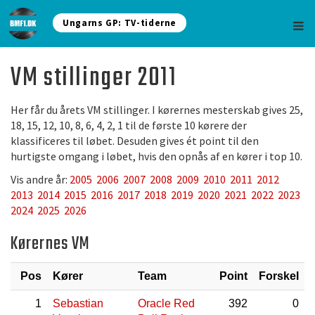
Ungarns GP: TV-tiderne
VM stillinger 2011
Her får du årets VM stillinger. I kørernes mesterskab gives 25,
18, 15, 12, 10, 8, 6, 4, 2, 1 til de første 10 kørere der
klassificeres til løbet. Desuden gives ét point til den
hurtigste omgang i løbet, hvis den opnås af en kører i top 10.
Vis andre år:
2005
2006
2007
2008
2009
2010
2011
2012
2013
2014
2015
2016
2017
2018
2019
2020
2021
2022
2023
2024
2025
2026
Kørernes VM
Pos
Kører
Team
Point
Forskel
1
Sebastian
Oracle Red
392
0