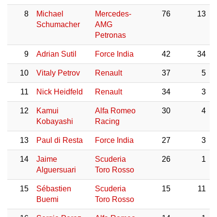
8
Michael
Mercedes-
76
13
Schumacher
AMG
Petronas
9
Adrian Sutil
Force India
42
34
10
Vitaly Petrov
Renault
37
5
11
Nick Heidfeld
Renault
34
3
12
Kamui
Alfa Romeo
30
4
Kobayashi
Racing
13
Paul di Resta
Force India
27
3
14
Jaime
Scuderia
26
1
Alguersuari
Toro Rosso
15
Sébastien
Scuderia
15
11
Buemi
Toro Rosso