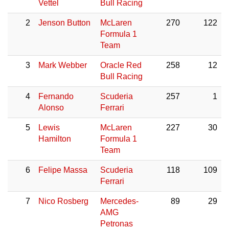
Vettel
Bull Racing
2
Jenson Button
McLaren
270
122
Formula 1
Team
3
Mark Webber
Oracle Red
258
12
Bull Racing
4
Fernando
Scuderia
257
1
Alonso
Ferrari
5
Lewis
McLaren
227
30
Hamilton
Formula 1
Team
6
Felipe Massa
Scuderia
118
109
Ferrari
7
Nico Rosberg
Mercedes-
89
29
AMG
Petronas