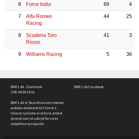
6
Force India
69
4
7
Alfa Romeo
44
25
Racing
8
Scuderia Toro
41
3
Rosso
9
Williams Racing
5
36
BMF1.dk - Danmark
BMF1.dk Facebook
CVR: 44 94 24 61
BMF1.dk er Skandinaviens største
website dedikeret til Formel 1.
Udover nyheder er enhver artikel
skrevet som et udtryk for vores
subjektive synspunkt.