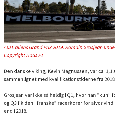
Australiens Grand Prix 2019. Romain Grosjean under
Copyright Haas F1
Den danske viking, Kevin Magnussen, var ca. 1,1 s
sammenlignet med kvalifikationstiderne fra 2018
Grosjean var ikke så heldig i Q1, hvor han “kun” 
og Q3 fik den “franske” racerkører for alvor vind i
end i 2018.