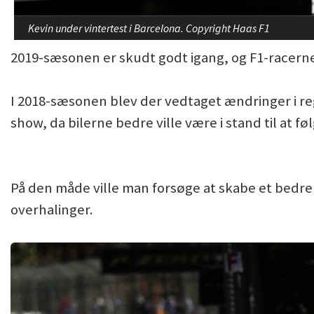
Kevin under vintertest i Barcelona. Copyright Haas F1
2019-sæsonen er skudt godt igang, og F1-racerne 
I 2018-sæsonen blev der vedtaget ændringer i re
show, da bilerne bedre ville være i stand til at fø
På den måde ville man forsøge at skabe et bedre 
overhalinger.