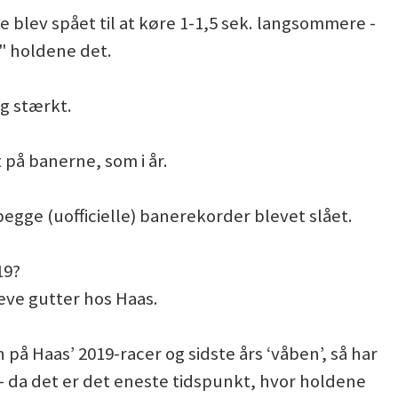
ne blev spået til at køre 1-1,5 sek. langsommere -
e" holdene det.
ig stærkt.
t på banerne, som i år.
egge (uofficielle) banerekorder blevet slået.
19?
ve gutter hos Haas.
n på Haas’ 2019-racer og sidste års ‘våben’, så har
e - da det er det eneste tidspunkt, hvor holdene