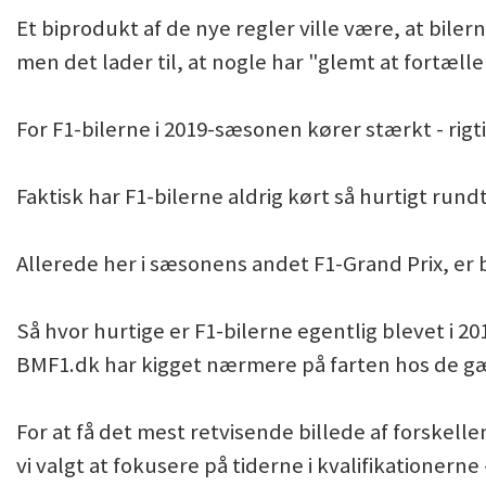
Et biprodukt af de nye regler ville være, at biler
men det lader til, at nogle har "glemt at fortæll
For F1-bilerne i 2019-sæsonen kører stærkt - rigt
Faktisk har F1-bilerne aldrig kørt så hurtigt rund
Allerede her i sæsonens andet F1-Grand Prix, er b
Så hvor hurtige er F1-bilerne egentlig blevet i 20
BMF1.dk har kigget nærmere på farten hos de gæ
For at få det mest retvisende billede af forskelle
vi valgt at fokusere på tiderne i kvalifikationern