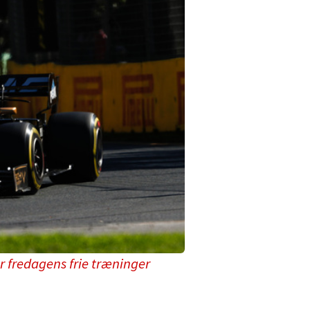
r fredagens frie træninger