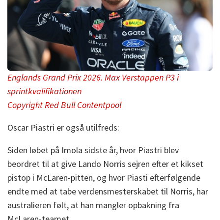
Englands Grand Prix 2026. Max Verstappen P3 i
sprintkvalifikationen
Copyright Red Bull Contentpool
Oscar Piastri er også utilfreds:
Siden løbet på Imola sidste år, hvor Piastri blev
beordret til at give Lando Norris sejren efter et kikset
pistop i McLaren-pitten, og hvor Piasti efterfølgende
endte med at tabe verdensmesterskabet til Norris, har
australieren følt, at han mangler opbakning fra
McLaren-teamet.