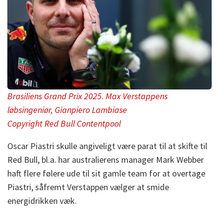
Brasiliens Grand Prix 2025. Max Verstappens
løbsingeniør, Gianpiero Lambiase
Copyright Red Bull Contentpool
Oscar Piastri skulle angiveligt være parat til at skifte til
Red Bull, bl.a. har australierens manager Mark Webber
haft flere følere ude til sit gamle team for at overtage
Piastri, såfremt Verstappen vælger at smide
energidrikken væk.