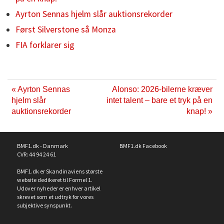
Ayrton Sennas hjelm slår auktionsrekorder
Først Silverstone så Monza
FIA forklarer sig
« Ayrton Sennas
Alonso: 2026-bilerne kræver
hjelm slår
intet talent – bare et tryk på en
auktionsrekorder
knap! »
BMF1.dk - Danmark
BMF1.dk Facebook
CVR: 44 94 24 61
BMF1.dk er Skandinaviens største
website dedikeret til Formel 1.
Udover nyheder er enhver artikel
skrevet som et udtryk for vores
subjektive synspunkt.