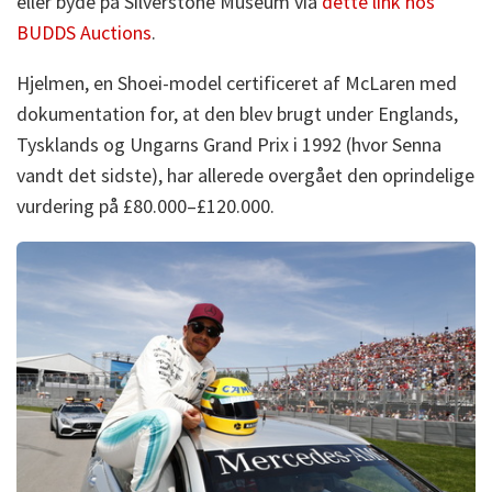
eller byde på Silverstone Museum via
dette link hos
BUDDS Auctions
.
Hjelmen, en Shoei-model certificeret af McLaren med
dokumentation for, at den blev brugt under Englands,
Tysklands og Ungarns Grand Prix i 1992 (hvor Senna
vandt det sidste), har allerede overgået den oprindelige
vurdering på £80.000–£120.000.