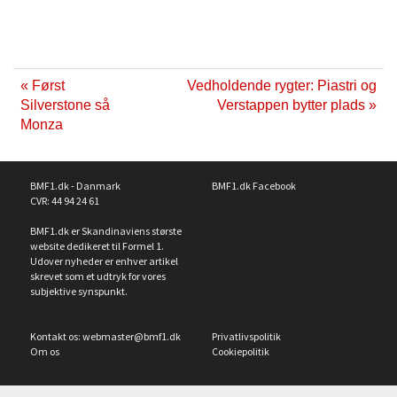
« Først
Vedholdende rygter: Piastri og
Silverstone så
Verstappen bytter plads »
Monza
BMF1.dk - Danmark
BMF1.dk Facebook
CVR: 44 94 24 61
BMF1.dk er Skandinaviens største
website dedikeret til Formel 1.
Udover nyheder er enhver artikel
skrevet som et udtryk for vores
subjektive synspunkt.
Kontakt os:
webmaster@bmf1.dk
Privatlivspolitik
Om os
Cookiepolitik