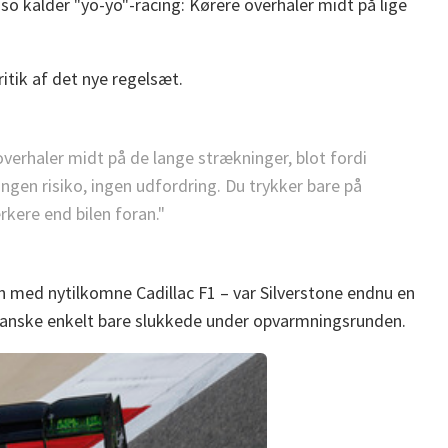
o kalder "yo-yo"-racing: Kørere overhaler midt på lige
itik af det nye regelsæt.
 overhaler midt på de lange strækninger, blot fordi
ngen risiko, ingen udfordring. Du trykker bare på
rkere end bilen foran."
 med nytilkomne Cadillac F1 – var Silverstone endnu en
l ganske enkelt bare slukkede under opvarmningsrunden.