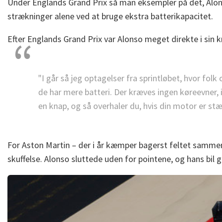
Under Englands Grand Prix så man eksempler på det, Alons
strækninger alene ved at bruge ekstra batterikapacitet.
Efter Englands Grand Prix var Alonso meget direkte i sin kr
"I går så jeg optagelser fra sprintløbet, hvor folk
de har mere batteri. Der kræves ingen køreevner, i
en knap, og så overhaler du, hvis din motor er stæ
For Aston Martin – der i år kæmper bagerst feltet sammen
skuffelse. Alonso sluttede uden for pointene, og hans bi