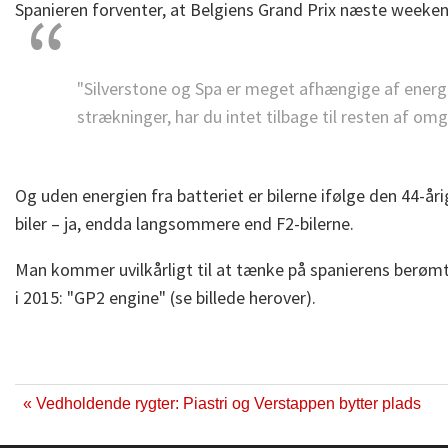
Spanieren forventer, at Belgiens Grand Prix næste weeke
"Silverstone og Spa er meget afhængige af energis
strækninger, har du intet tilbage til resten af om
Og uden energien fra batteriet er bilerne ifølge den 44-å
biler – ja, endda langsommere end F2-bilerne.
Man kommer uvilkårligt til at tænke på spanierens berøm
i 2015: "GP2 engine" (se billede herover).
« Vedholdende rygter: Piastri og Verstappen bytter plads