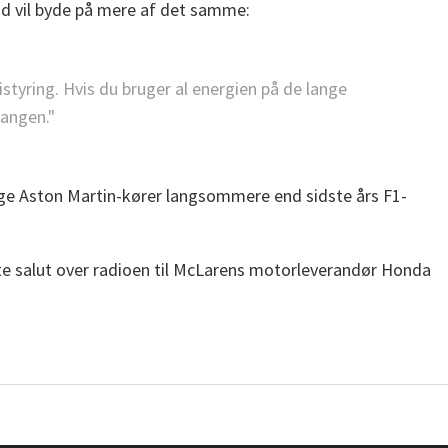
nd vil byde på mere af det samme:
tyring. Hvis du bruger al energien på de lange
gangen."
rige Aston Martin-kører langsommere end sidste års F1-
te salut over radioen til McLarens motorleverandør Honda