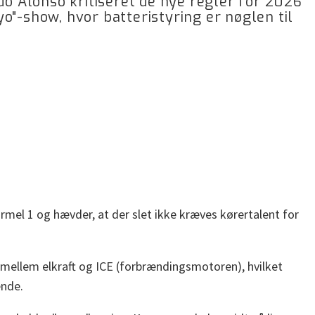
 Alonso kritiseret de nye regler for 2026
o"-show, hvor batteristyring er nøglen til
rmel 1 og hævder, at der slet ikke kræves kørertalent for
e mellem elkraft og ICE (forbrændingsmotoren), hvilket
ende.