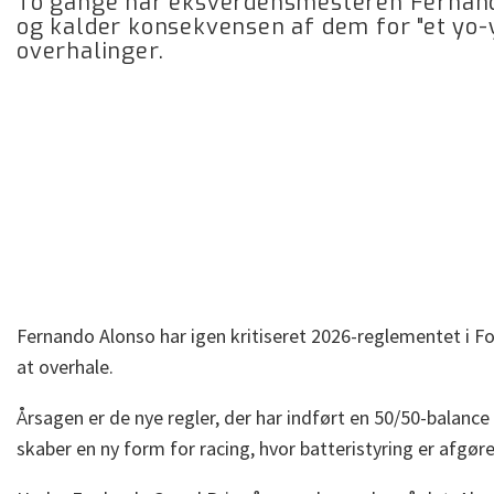
To gange har eksverdensmesteren Fernando
og kalder konsekvensen af dem for "et yo-y
overhalinger.
Fernando Alonso har igen kritiseret 2026-reglementet i Fo
at overhale.
Årsagen er de nye regler, der har indført en 50/50-balanc
skaber en ny form for racing, hvor batteristyring er afgør