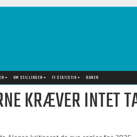
ER
VM STILLINGER
F1 STATISTIK
BANER
RNE KRÆVER INTET TA