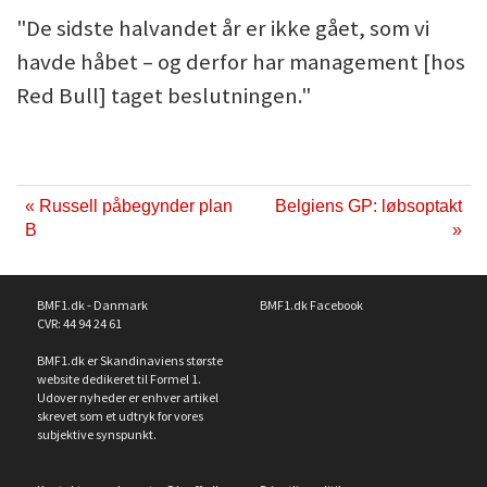
"De sidste halvandet år er ikke gået, som vi
havde håbet – og derfor har management [hos
Red Bull] taget beslutningen."
« Russell påbegynder plan
Belgiens GP: løbsoptakt
B
»
BMF1.dk - Danmark
BMF1.dk Facebook
CVR: 44 94 24 61
BMF1.dk er Skandinaviens største
website dedikeret til Formel 1.
Udover nyheder er enhver artikel
skrevet som et udtryk for vores
subjektive synspunkt.