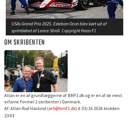
USAs Grand Prix 2025. Esteban Ocon blev kørt ud af
sprintløbet af Lance Stroll. Copyright Haas F1
OM SKRIBENTEN
Allan er en af grundlæggerne af BMF1.dk og er en af de mest
erfarne Formel 1 skribenter i Danmark.
Af: Allan Rud Haslund (
arh@bmf1.dk
) d. 03/16 2026 klokken
23:03