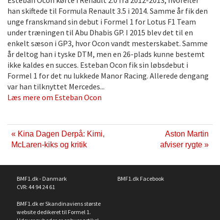
Esteban Ocon kørte i Renault 2.0 fra 2012-2013, hvorefter
han skiftede til Formula Renault 3.5 i 2014. Samme år fik den
unge franskmand sin debut i Formel 1 for Lotus F1 Team
under træningen til Abu Dhabis GP. I 2015 blev det til en
enkelt sæson i GP3, hvor Ocon vandt mesterskabet. Samme
år deltog han i tyske DTM, men en 26-plads kunne bestemt
ikke kaldes en succes. Esteban Ocon fik sin løbsdebut i
Formel 1 for det nu lukkede Manor Racing. Allerede dengang
var han tilknyttet Mercedes...
Læs mere om Esteban Ocon
« Kina Dagen Derpå: Kimi,
Aston Martin
McLaren-kiks og kritik
afviser rygte »
BMF1.dk - Danmark
BMF1.dk Facebook
CVR: 44 94 24 61
BMF1.dk er Skandinaviens største
website dedikeret til Formel 1.