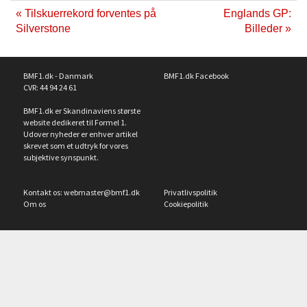
« Tilskuerrekord forventes på
Englands GP:
Silverstone
Billeder »
BMF1.dk - Danmark
BMF1.dk Facebook
CVR: 44 94 24 61
BMF1.dk er Skandinaviens største
website dedikeret til Formel 1.
Udover nyheder er enhver artikel
skrevet som et udtryk for vores
subjektive synspunkt.
Kontakt os:
webmaster@bmf1.dk
Privatlivspolitik
Om os
Cookiepolitik