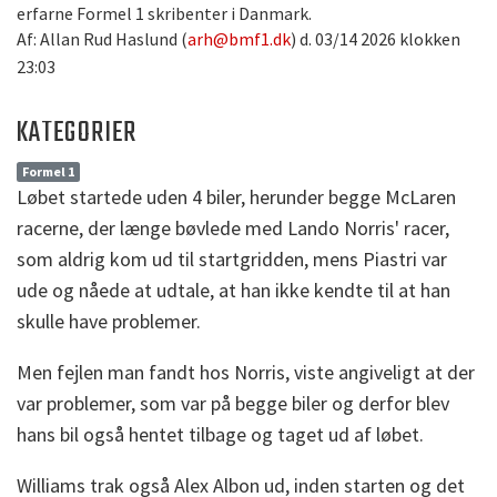
erfarne Formel 1 skribenter i Danmark.
Af: Allan Rud Haslund (
arh@bmf1.dk
) d. 03/14 2026 klokken
23:03
KATEGORIER
Formel 1
Løbet startede uden 4 biler, herunder begge McLaren
racerne, der længe bøvlede med Lando Norris' racer,
som aldrig kom ud til startgridden, mens Piastri var
ude og nåede at udtale, at han ikke kendte til at han
skulle have problemer.
Men fejlen man fandt hos Norris, viste angiveligt at der
var problemer, som var på begge biler og derfor blev
hans bil også hentet tilbage og taget ud af løbet.
Williams trak også Alex Albon ud, inden starten og det