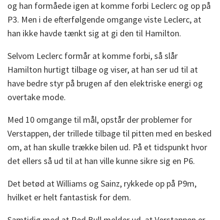
og han formåede igen at komme forbi Leclerc og op på
P3. Men i de efterfølgende omgange viste Leclerc, at
han ikke havde tænkt sig at gi den til Hamilton.
Selvom Leclerc formår at komme forbi, så slår
Hamilton hurtigt tilbage og viser, at han ser ud til at
have bedre styr på brugen af den elektriske energi og
overtake mode.
Med 10 omgange til mål, opstår der problemer for
Verstappen, der trillede tilbage til pitten med en besked
om, at han skulle trække bilen ud. På et tidspunkt hvor
det ellers så ud til at han ville kunne sikre sig en P6.
Det betød at Williams og Sainz, rykkede op på P9m,
hvilket er helt fantastisk for dem.
Samtidig med at Red Bull melder ud, at Verstappen er