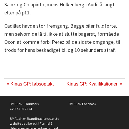
Sainz og Colapinto, mens Hülkenberg i Audi lå langt
efter på p11.
Cadillac havde stor fremgang. Begge biler fuldførte,
men selvom de lå til ikke at slutte bagerst, formåede
Ocon at komme forbi Perez på de sidste omgange, til
trods for hans beskadiget bil og 10 sekunders straf.
« Kinas GP: løbsoptakt
Kinas GP: Kvalifikationen »
BMF1.dk - Danmark
BMF1.dk Facebook
CVR: 44 94 24 61
BMF1.dk er Skandinaviens største
website dedikeret til Formel 1.
Udover nyheder er enhver artikel