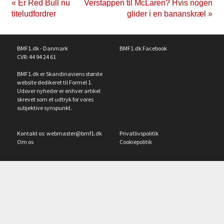
« Er Red Bull nu
Verstappen til McLaren? Hvis nogen
titeludfordrer
glider i en bananskræl »
BMF1.dk - Danmark
BMF1.dk Facebook
CVR: 44 94 24 61
BMF1.dk er Skandinaviens største
website dedikeret til Formel 1.
Udover nyheder er enhver artikel
skrevet som et udtryk for vores
subjektive synspunkt.
Kontakt os:
webmaster@bmf1.dk
Privatlivspolitik
Om os
Cookiepolitik