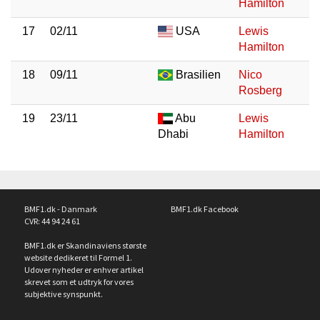
Hamilton
17
02/11
USA
Lewis
Hamilton
18
09/11
Brasilien
Nico
Rosberg
19
23/11
Abu
Lewis
Dhabi
Hamilton
BMF1.dk - Danmark
BMF1.dk Facebook
CVR: 44 94 24 61
BMF1.dk er Skandinaviens største
website dedikeret til Formel 1.
Udover nyheder er enhver artikel
skrevet som et udtryk for vores
subjektive synspunkt.