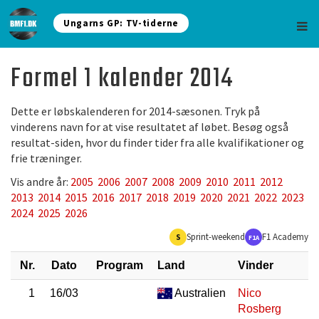
Ungarns GP: TV-tiderne
Formel 1 kalender 2014
Dette er løbskalenderen for 2014-sæsonen. Tryk på
vinderens navn for at vise resultatet af løbet. Besøg også
resultat-siden, hvor du finder tider fra alle kvalifikationer og
frie træninger.
Vis andre år:
2005
2006
2007
2008
2009
2010
2011
2012
2013
2014
2015
2016
2017
2018
2019
2020
2021
2022
2023
2024
2025
2026
Sprint-weekend
F1 Academy
S
F1A
Nr.
Dato
Program
Land
Vinder
1
16/03
Australien
Nico
Rosberg