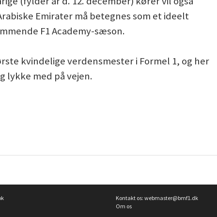
rige (fylder år d. 12. december) kører vil også
Arabiske Emirater må betegnes som et ideelt
n kommende F1 Academy-sæson.
rste kvindelige verdensmester i Formel 1, og her
og lykke med på vejen.
ok
Kontakt os:
webmaster@bmf1.dk
Om os