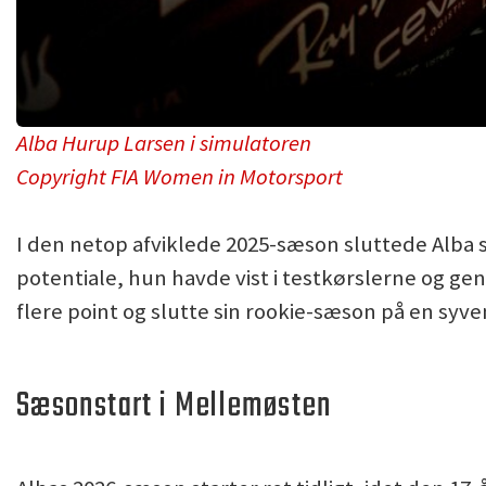
Alba Hurup Larsen i simulatoren
Copyright FIA Women in Motorsport
I den netop afviklede 2025-sæson sluttede Alba 
potentiale, hun havde vist i testkørslerne og g
flere point og slutte sin rookie-sæson på en syv
Sæsonstart i Mellemøsten