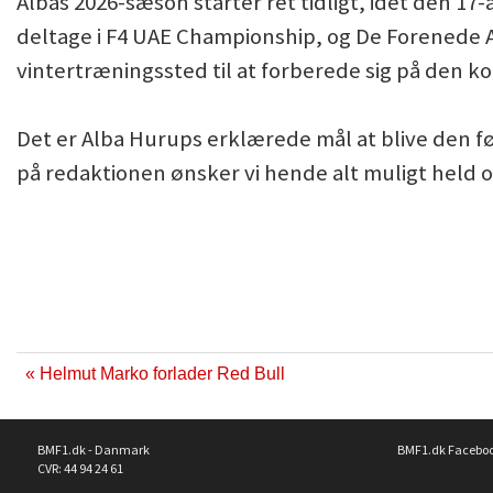
Albas 2026-sæson starter ret tidligt, idet den 17-å
deltage i F4 UAE Championship, og De Forenede 
vintertræningssted til at forberede sig på de
Det er Alba Hurups erklærede mål at blive den fø
på redaktionen ønsker vi hende alt muligt held 
« Helmut Marko forlader Red Bull
BMF1.dk - Danmark
BMF1.dk Facebo
CVR: 44 94 24 61