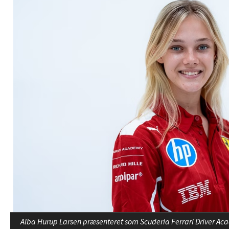
Alba Hurup Larsen præsenteret som Scuderia Ferrari Driver Aca