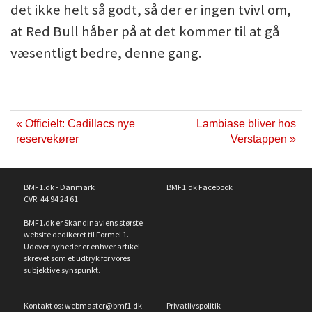
det ikke helt så godt, så der er ingen tvivl om,
at Red Bull håber på at det kommer til at gå
væsentligt bedre, denne gang.
« Officielt: Cadillacs nye
Lambiase bliver hos
reservekører
Verstappen »
BMF1.dk - Danmark
BMF1.dk Facebook
CVR: 44 94 24 61
BMF1.dk er Skandinaviens største
website dedikeret til Formel 1.
Udover nyheder er enhver artikel
skrevet som et udtryk for vores
subjektive synspunkt.
Kontakt os:
webmaster@bmf1.dk
Privatlivspolitik