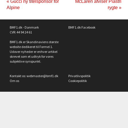
« Gucci ny titelsponsor for
McLaren afviser Piastri
Alpine
rygte »
BMF1.dk - Danmark
BMF1.dk Facebook
CVR: 44 94 24 61
BMF1.dk er Skandinaviens største
website dedikeret til Formel 1.
Udover nyheder er enhver artikel
skrevet som et udtryk for vores
subjektive synspunkt.
Kontakt os:
webmaster@bmf1.dk
Privatlivspolitik
Om os
Cookiepolitik