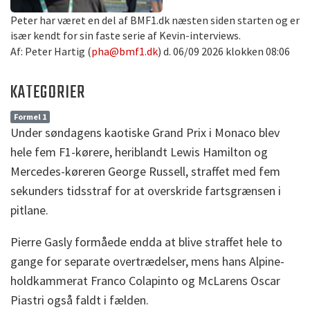
Peter har været en del af BMF1.dk næsten siden starten og er
især kendt for sin faste serie af Kevin-interviews.
Af: Peter Hartig (
pha@bmf1.dk
) d. 06/09 2026 klokken 08:06
KATEGORIER
Formel 1
Under søndagens kaotiske Grand Prix i Monaco blev
hele fem F1-kørere, heriblandt Lewis Hamilton og
Mercedes-køreren George Russell, straffet med fem
sekunders tidsstraf for at overskride fartsgrænsen i
pitlane.
Pierre Gasly formåede endda at blive straffet hele to
gange for separate overtrædelser, mens hans Alpine-
holdkammerat Franco Colapinto og McLarens Oscar
Piastri også faldt i fælden.