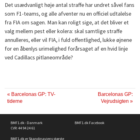
Det usædvanligt høje antal straffe har undret såvel fans
som F1-teams, og alle afventer nu en officiel udtalelse
fra FIA om sagen. Man kan roligt sige, at det bliver et
valg mellem pest eller kolera: skal samtlige straffe
annulleres, eller vil FIA, i fuld offentlighed, lukke øjnene
for en åbenlys urimelighed forårsaget af en hvid linje
ved Cadillacs pitlaneområde?
« Barcelonas GP: TV-
Barcelonas GP:
tiderne
Vejrudsigten »
BMF1.dk - Danmark
BMF1.dk Facebook
CVR: 44 94 24 61
BMF1.dk er Skandinaviens største