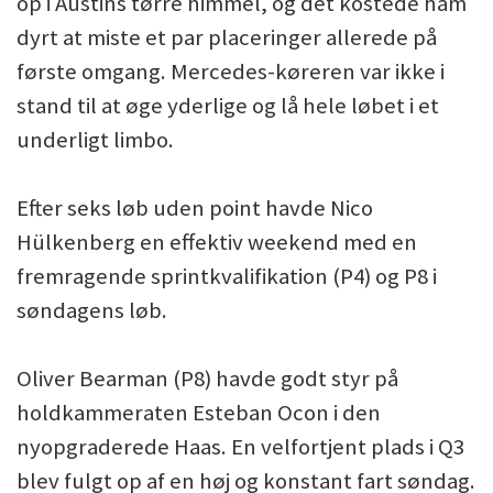
op i Austins tørre himmel, og det kostede ham
dyrt at miste et par placeringer allerede på
første omgang. Mercedes-køreren var ikke i
stand til at øge yderlige og lå hele løbet i et
underligt limbo.
Efter seks løb uden point havde Nico
Hülkenberg en effektiv weekend med en
fremragende sprintkvalifikation (P4) og P8 i
søndagens løb.
Oliver Bearman (P8) havde godt styr på
holdkammeraten Esteban Ocon i den
nyopgraderede Haas. En velfortjent plads i Q3
blev fulgt op af en høj og konstant fart søndag.