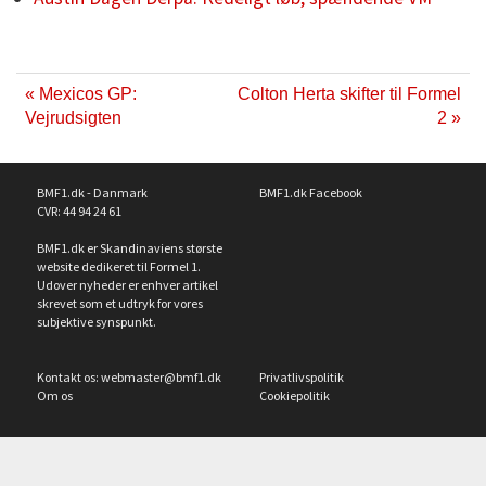
« Mexicos GP:
Colton Herta skifter til Formel
Vejrudsigten
2 »
BMF1.dk - Danmark
BMF1.dk Facebook
CVR: 44 94 24 61
BMF1.dk er Skandinaviens største
website dedikeret til Formel 1.
Udover nyheder er enhver artikel
skrevet som et udtryk for vores
subjektive synspunkt.
Kontakt os:
webmaster@bmf1.dk
Privatlivspolitik
Om os
Cookiepolitik