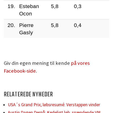
19.
Esteban
5,8
0,3
Ocon
20.
Pierre
5,8
0,4
Gasly
Giv din egen mening til kende
på vores
Facebook-side
.
RELATEREDE NYHEDER
USA´s Grand Prix; løbsresumé: Verstappen vinder
Austin Dagen Derpå: Kedeligt løb, spændende VM