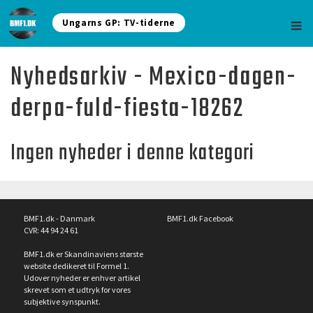
Ungarns GP: TV-tiderne
Nyhedsarkiv - Mexico-dagen-
derpa-fuld-fiesta-18262
Ingen nyheder i denne kategori
BMF1.dk - Danmark
BMF1.dk Facebook
CVR: 44 94 24 61
BMF1.dk er Skandinaviens største
website dedikeret til Formel 1.
Udover nyheder er enhver artikel
skrevet som et udtryk for vores
subjektive synspunkt.