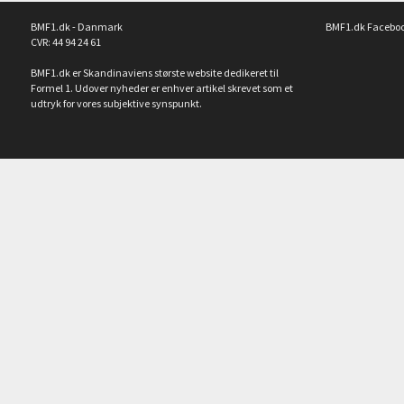
BMF1.dk - Danmark
BMF1.dk Facebo
CVR: 44 94 24 61
BMF1.dk er Skandinaviens største website dedikeret til
Formel 1. Udover nyheder er enhver artikel skrevet som et
udtryk for vores subjektive synspunkt.