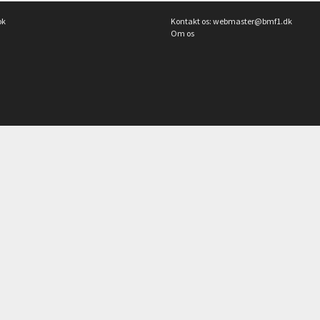
ok
Kontakt os:
webmaster@bmf1.dk
Om os