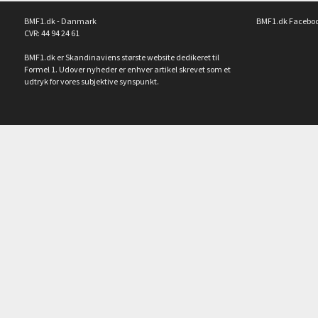
BMF1.dk - Danmark
BMF1.dk Facebo
CVR: 44 94 24 61
BMF1.dk er Skandinaviens største website dedikeret til
Formel 1. Udover nyheder er enhver artikel skrevet som et
udtryk for vores subjektive synspunkt.