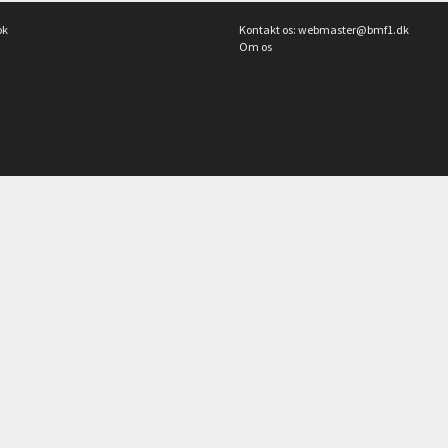
ok
Kontakt os:
webmaster@bmf1.dk
Om os