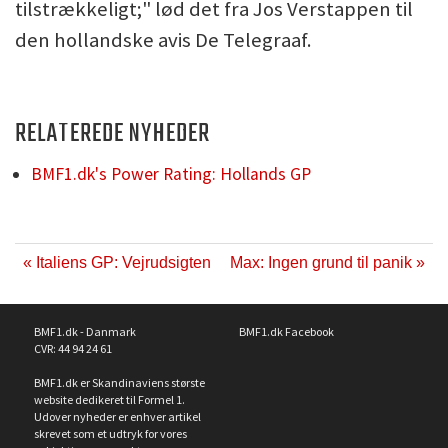
tilstrækkeligt;" lød det fra Jos Verstappen til
den hollandske avis De Telegraaf.
RELATEREDE NYHEDER
BMF1.dk's Power Rating: Hollands GP
« Italiens GP: Vejrudsigten
Max: Ingen grund til panik »
BMF1.dk - Danmark
BMF1.dk Facebook
CVR: 44 94 24 61
BMF1.dk er Skandinaviens største
website dedikeret til Formel 1.
Udover nyheder er enhver artikel
skrevet som et udtryk for vores