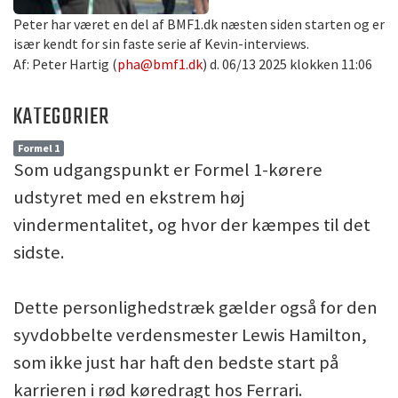
Peter har været en del af BMF1.dk næsten siden starten og er
især kendt for sin faste serie af Kevin-interviews.
Af: Peter Hartig (
pha@bmf1.dk
) d. 06/13 2025 klokken 11:06
KATEGORIER
Formel 1
Som udgangspunkt er Formel 1-kørere
udstyret med en ekstrem høj
vindermentalitet, og hvor der kæmpes til det
sidste.
Dette personlighedstræk gælder også for den
syvdobbelte verdensmester Lewis Hamilton,
som ikke just har haft den bedste start på
karrieren i rød køredragt hos Ferrari.