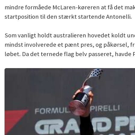
mindre formåede McLaren-køreren at få det maks
startposition til den stærkt startende Antonelli.
Som vanligt holdt australieren hovedet koldt un
mindst involverede et pænt pres, og påkørsel, f
løbet. Da det ternede flag belv passeret, havde P