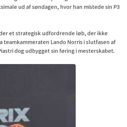
imale ud af søndagen, hvor han mistede sin P3
der et strategisk udfordrende løb, der ikke
ra teamkammeraten Lando Norris i slutfasen af
iastri dog udbygget sin føring i mesterskabet.