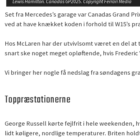
Lewis Hamilton. Canadas GP2025. Copyright Ferrari Media
Set fra Mercedes’s garage var Canadas Grand Prix
ved at have knækket koden i forhold til W15’s pr
Hos McLaren har der utvivlsomt været en del at ta
snart ske noget meget opløftende, hvis Frederic
Vi bringer her nogle få nedslag fra søndagens gran
Toppræstationerne
George Russell kørte fejlfrit i hele weekenden,
lidt køligere, nordlige temperaturer. Briten holdt f