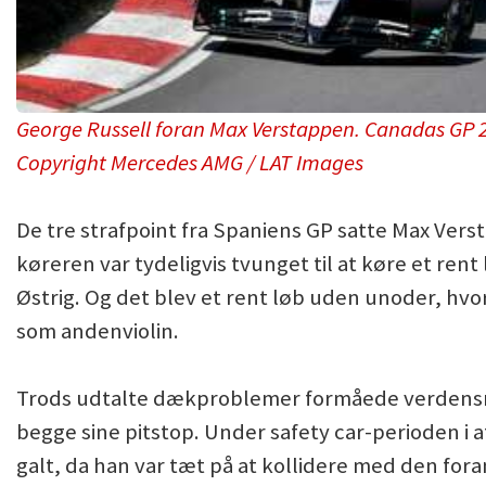
George Russell foran Max Verstappen. Canadas GP 
Copyright Mercedes AMG / LAT Images
De tre strafpoint fra Spaniens GP satte Max Vers
køreren var tydeligvis tvunget til at køre et ren
Østrig. Og det blev et rent løb uden unoder, hvor 
som andenviolin.
Trods udtalte dækproblemer formåede verdensm
begge sine pitstop. Under safety car-perioden i a
galt, da han var tæt på at kollidere med den f