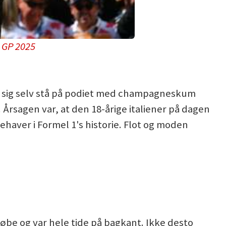
s GP 2025
se sig selv stå på podiet med champagneskum
Årsagen var, at den 18-årige italiener på dagen
haver i Formel 1's historie. Flot og moden
løbe og var hele tide på bagkant. Ikke desto