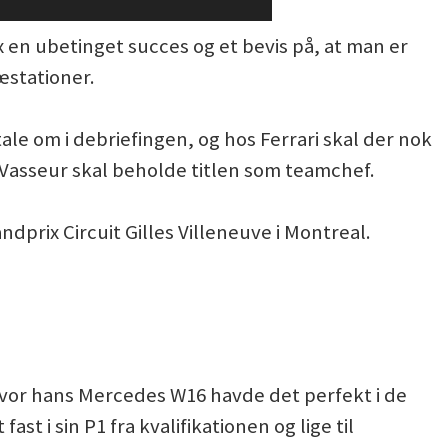
 en ubetinget succes og et bevis på, at man er
æstationer.
le om i debriefingen, og hos Ferrari skal der nok
 Vasseur skal beholde titlen som teamchef.
dprix Circuit Gilles Villeneuve i Montreal.
 hvor hans Mercedes W16 havde det perfekt i de
ast i sin P1 fra kvalifikationen og lige til