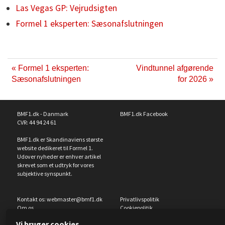
Las Vegas GP: Vejrudsigten
Formel 1 eksperten: Sæsonafslutningen
« Formel 1 eksperten:
Vindtunnel afgørende
Sæsonafslutningen
for 2026 »
BMF1.dk - Danmark
BMF1.dk Facebook
CVR: 44 94 24 61
BMF1.dk er Skandinaviens største
website dedikeret til Formel 1.
Udover nyheder er enhver artikel
skrevet som et udtryk for vores
subjektive synspunkt.
Kontakt os:
webmaster@bmf1.dk
Privatlivspolitik
Om os
Cookiepolitik
Cookieindstillinger
Vi bruger cookies