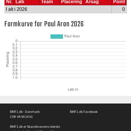
Nr.
Løb
Team
Placering
Årsag
Point
I alt i 2026
0
Formkurve for Paul Aron 2026
BMF1.dk - Danmark
BMF1.dk Facebook
CVR: 44 94 24 61
BMF1.dk er Skandinaviens største