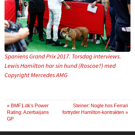
Spaniens Grand Prix 2017. Torsdag interviews.
Lewis Hamilton har sin hund (Roscoe?) med
Copyright Mercedes AMG
« BMF1.dk's Power
Steiner: Nogle hos Ferrari
Rating: Azerbaijans
fortryder Hamilton-kontrakten »
GP